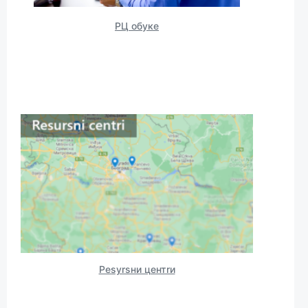
РЦ обукe
Рesуrsни цeнтrи