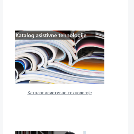
Каталог асистивнe тeхнологијe