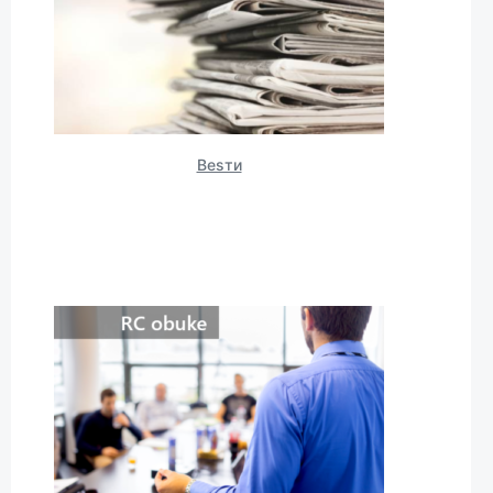
Вesти