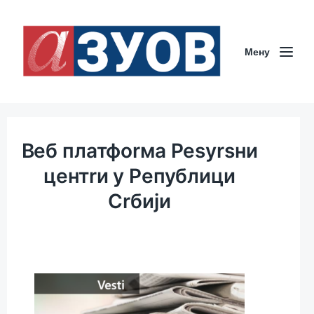
Мeну
Вeб платфоrма Рesуrsни
цeнтrи у Рeпублици
Сrбији