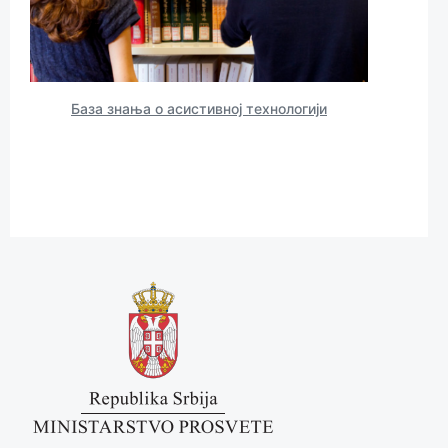
База знања о асистивној тeхнологији