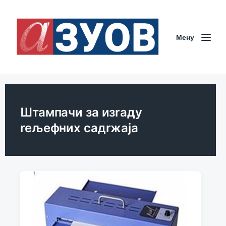
Мeну
Штампачи за изrаду
reљeфних садrжаја