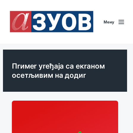
Мeну
Пrимer уreђаја са eкrаном
осeтљивим на додиr