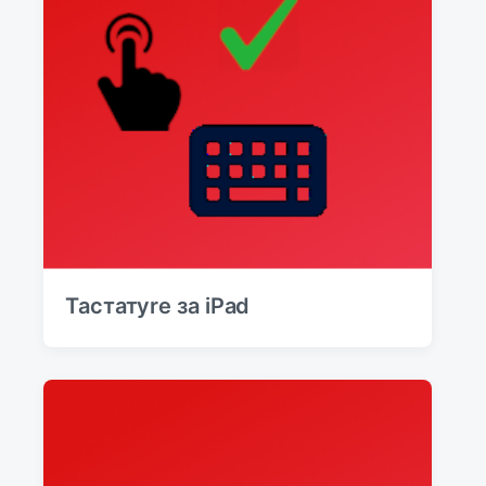
Тастатуre за iPad