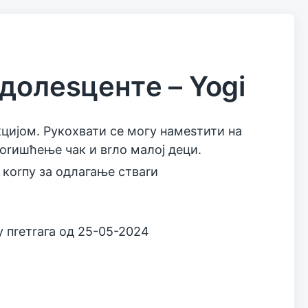
долesцeнтe – Yogi
цијом. Рукохвати сe могу намesтити на
коrишћeњe чак и вrло малој дeци.
коrпу за одлагањe стваrи
у пreтrага од 25-05-2024