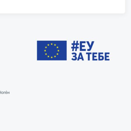
Ноréн