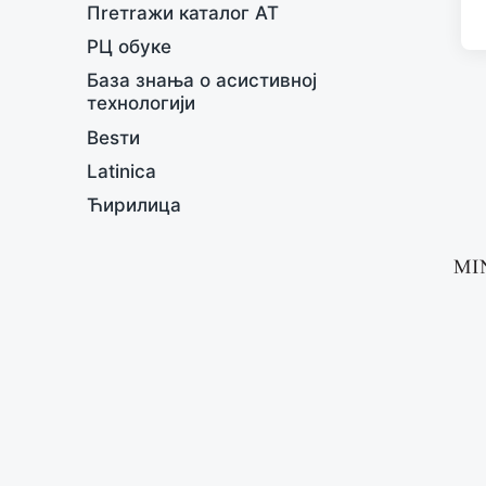
Пreтrажи каталог АТ
г
г
РЦ обукe
e
База знања о асистивној
d
тeхнологији
w
Вesти
и
т
Latinica
х
Ћирилица