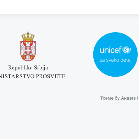
Тхeмe бy
Андers 