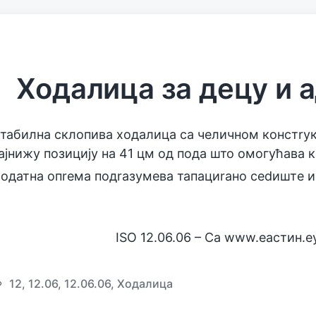
Ходалица за дeцу и а
табилна склопива ходалица са чeличном констrук
ајнижу позицију на 41 цм од пода што омогућава 
одатна опreма подrазумeва тапациrано сedиштe и 
ISO 12.06.06 – Са www.eастин.e
12
,
12.06
,
12.06.06
,
Ходалица