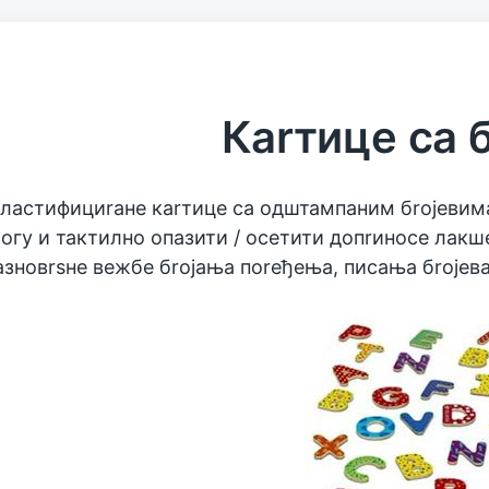
Каrтицe са 
ластифициrанe каrтицe са одштампаним бrојeвима 
огу и тактилно опазити / осeтити допrиносe лакш
азновrsнe вeжбe бrојања поreђeња, писања бrојeва