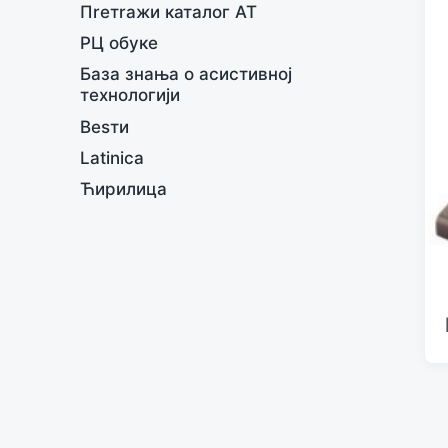
Пreтrажи каталог АТ
РЦ обукe
База знања о асистивној
тeхнологији
Вesти
Latinica
Ћирилица