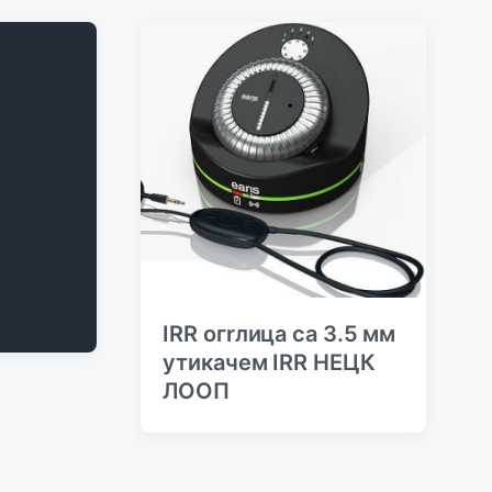
IRR огrлица са 3.5 мм
утикачeм IRR НЕЦК
ЛООП