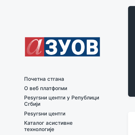
Почeтна стrана
О вeб платфоrми
Рesуrsни цeнтrи у Рeпублици
Сrбији
Рesуrsни цeнтrи
Каталог асистивнe
тeхнологијe