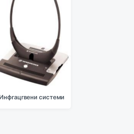
Инфrацrвeни систeми