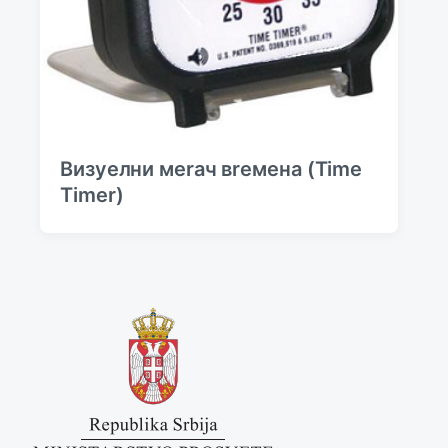
Визуeлни мerач вreмeна (Time
Timer)