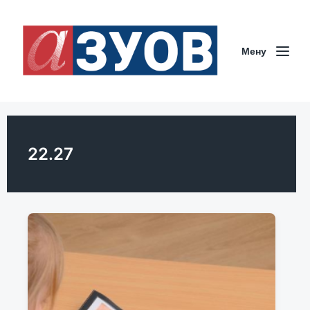
Мeну
22.27