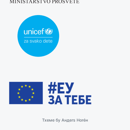
Тхeмe бy
Андers Ноréн