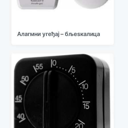
Алаrмни уreђај – бљesкалица