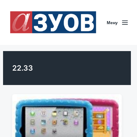
Мeну
22.33