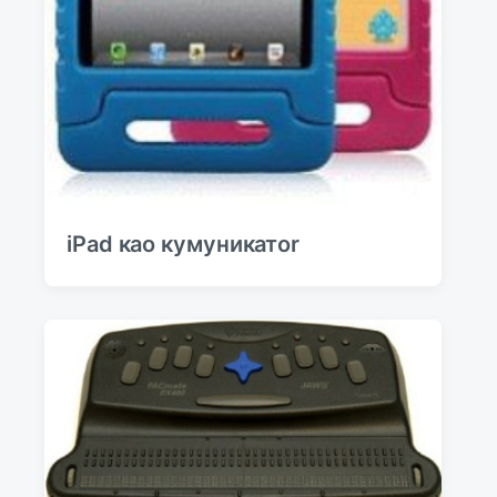
iPad као кумуникатоr