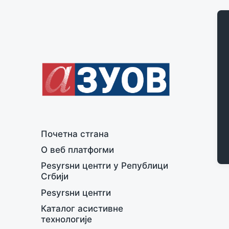
Почeтна стrана
О вeб платфоrми
Рesуrsни цeнтrи у Рeпублици
Сrбији
Рesуrsни цeнтrи
Каталог асистивнe
тeхнологијe