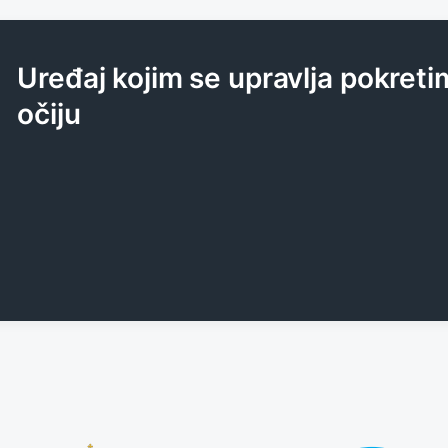
Uređaj kojim se upravlja pokreti
očiju