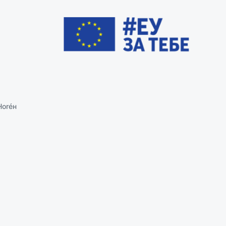
Ноréн