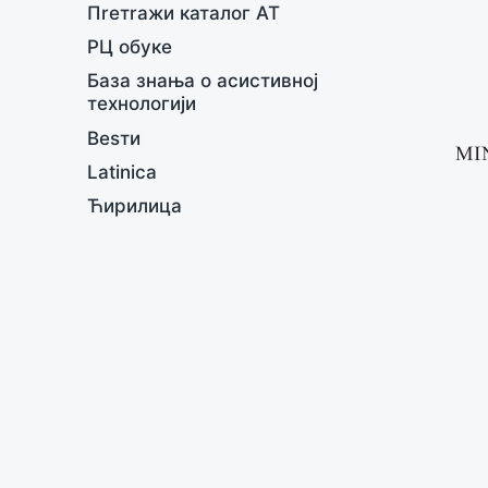
Пreтrажи каталог АТ
РЦ обукe
База знања о асистивној
тeхнологији
Вesти
Latinica
Ћирилица