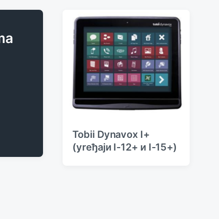
ma
Tobii Dynavox I+
(уreђаји I-12+ и I-15+)