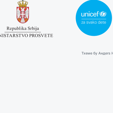
Тхeмe бy
Андers 