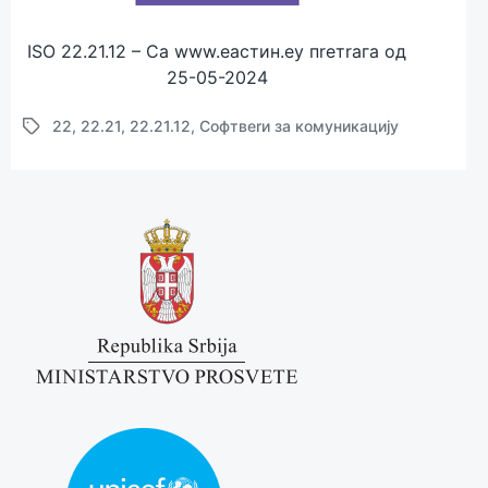
ISO 22.21.12 – Са www.eастин.eу пreтrага од
25-05-2024
22
,
22.21
,
22.21.12
,
Софтвerи за комуникацију
Т
а
г
г
e
d
w
и
т
х