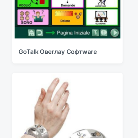
GoTalk Овerлаy Софтwаre