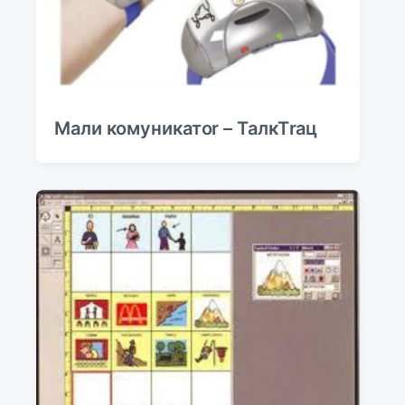
Мали комуникатоr – ТалкТrац