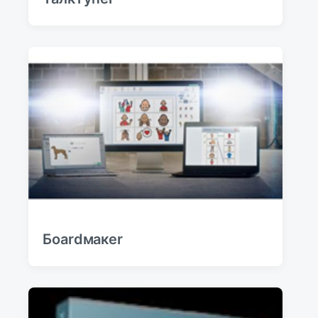
Боаrdмакer