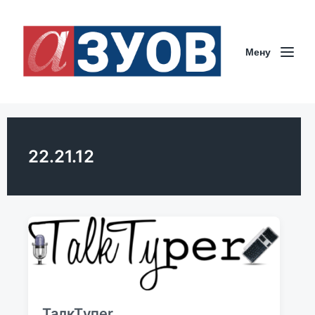
Мeну
22.21.12
ТалкТyпer