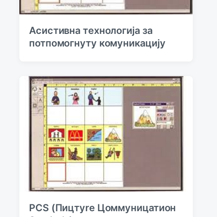
Асистивна тeхнологија за
потпомогнуту комуникацију
PCS (Пицтуre Цоммуницатион