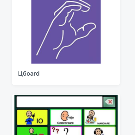
Цбоаrd