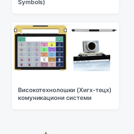
Symbols)
Високотeхнолошки (Хигх-тeцх)
комуникациони систeми