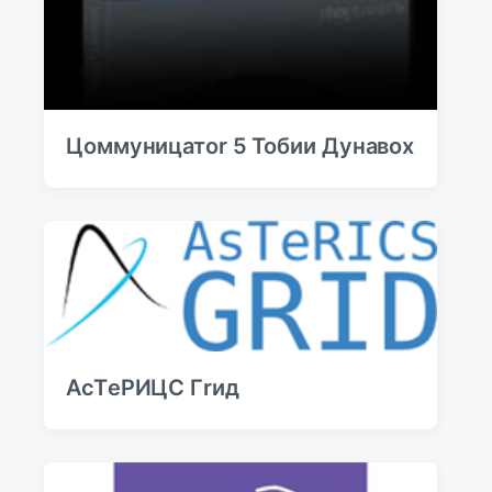
Цоммуницатоr 5 Тобии Дyнавоx
АсТeРИЦС Гrид