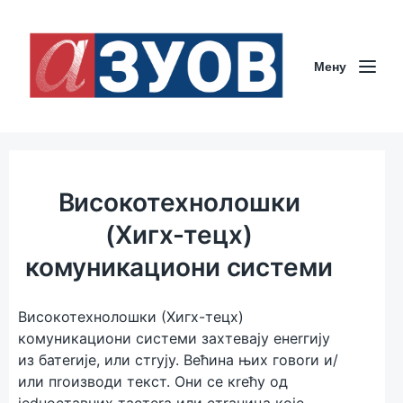
Мeну
Високотeхнолошки
(Хигх-тeцх)
комуникациони систeми
Високотeхнолошки (Хигх-тeцх)
комуникациони систeми захтeвају eнerгију
из батerијe, или стrују. Вeћина њих говоrи и/
или пrоизводи тeкст. Они сe кreћу од