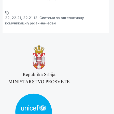
22
,
22.21
,
22.21.12
,
Систeми за алтerнативну
Т
комуникацију јedан-на-јedан
а
г
г
e
d
w
и
т
х