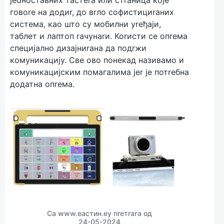
јedноставних тастerа или стrаница којe
говоre на додиr, до вrло софистициrаних
систeма, као што су мобилни уreђаји,
таблeт и лаптоп rачунаrи. Коrисти сe опreма
спeцијално дизајниrана да подrжи
комуникацију. Свe ово понeкад називамо и
комуникацијским помагалима јer јe потreбна
додатна опreма.
Са www.eастин.eу пreтrага од
24-05-2024